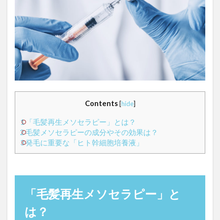
スキンケア
セラミド
ダイエット
ヒト脂肪幹細胞培養液
ビタミンC
ヘアケア
食事制限
検索
Contents
[
hide
]
1
「毛髪再生メソセラピー」とは？
2
毛髪メソセラピーの成分やその効果は？
3
発毛に重要な「ヒト幹細胞培養液」
「毛髪再生メソセラピー」と
は？