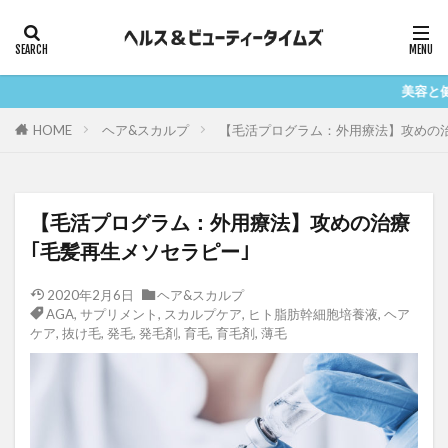
ヘルスケア
ヘアケア
スキンケア
ボディケア
美容と健康の情報を
カテゴリー
HOME
ヘア&スカルプ
【毛活プログラム：外用療法】攻めの治
タグ
【毛活プログラム：外用療法】攻めの治療
AGA
糖化
健康
妊娠
妊活
｢毛髪再生メソセラピー｣
抜け毛
減量
発毛
発毛剤
美肌
2020年2月6日
ヘア&スカルプ
リポソーム
肌
育毛
育毛剤
葉酸
AGA
,
サプリメント
,
スカルプケア
,
ヒト脂肪幹細胞培養液
,
ヘア
ケア
,
抜け毛
,
発毛
,
発毛剤
,
育毛
,
育毛剤
,
薄毛
薄毛
運動
酸化
乾燥
マッサージ
NMN
シミ
vegie
お酒
くすみ
しわ
たるみ
アルコール
サプリメント
スカルプ
ベジエ
スカルプケア