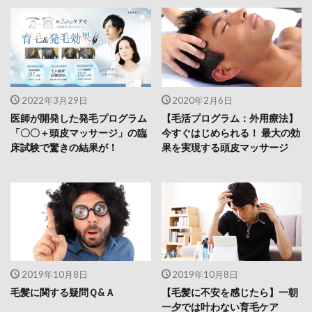
2022年3月29日
2020年2月6日
医師が開発した発毛プログラム
【毛活プログラム：外用療法】
「〇〇＋頭皮マッサージ」の臨
今すぐはじめられる！ 最大の効
床試験で驚きの結果が！
果を実現する頭皮マッサージ
2019年10月8日
2019年10月8日
毛髪に関する疑問Ｑ&Ａ
【毛髪に不安を感じたら】一朝
一夕では叶わない育毛ケア