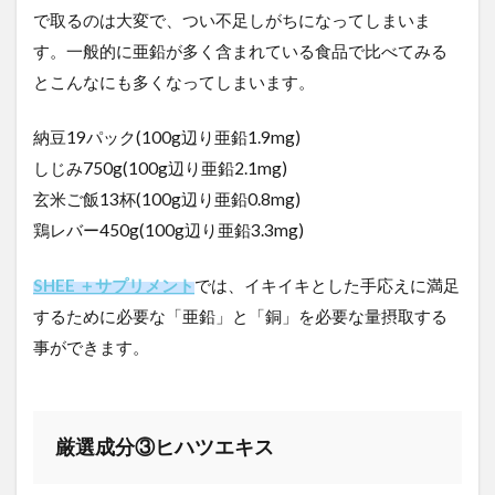
で取るのは大変で、つい不足しがちになってしまいま
す。一般的に亜鉛が多く含まれている食品で比べてみる
とこんなにも多くなってしまいます。
納豆19パック(100g辺り亜鉛1.9mg)
しじみ750g(100g辺り亜鉛2.1mg)
玄米ご飯13杯(100g辺り亜鉛0.8mg)
鶏レバー450g(100g辺り亜鉛3.3mg)
SHEE ＋サプリメント
では、イキイキとした手応えに満足
するために必要な「亜鉛」と「銅」を必要な量摂取する
事ができます。
厳選成分③ヒハツエキス