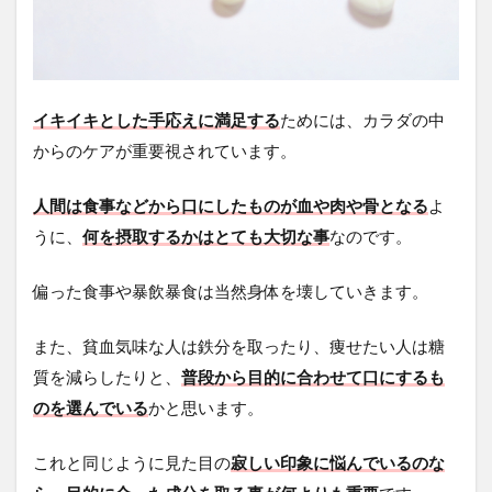
イキイキとした手応えに満足する
ためには、カラダの中
からのケアが重要視されています。
人間は食事などから口にしたものが血や肉や骨となる
よ
うに、
何を摂取するかはとても大切な事
なのです。
偏った食事や暴飲暴食は当然身体を壊していきます。
また、貧血気味な人は鉄分を取ったり、痩せたい人は糖
質を減らしたりと、
普段から目的に合わせて口にするも
のを選んでいる
かと思います。
これと同じように見た目の
寂しい印象に悩んでいるのな