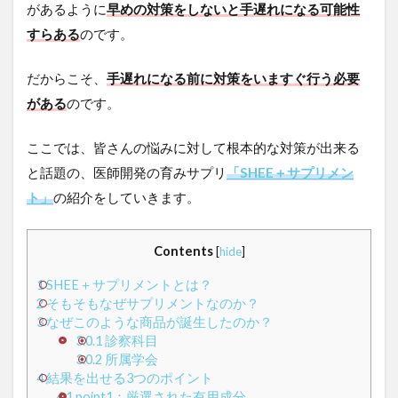
があるように
早めの対策をしないと手遅れになる可能性
すらある
のです。
だからこそ、
手遅れになる前に対策をいますぐ行う必要
がある
のです。
ここでは、皆さんの悩みに対して根本的な対策が出来る
と話題の、医師開発の育みサプリ
「SHEE＋サプリメン
ト」
の紹介をしていきます。
Contents
[
hide
]
1
SHEE＋サプリメントとは？
2
そもそもなぜサプリメントなのか？
3
なぜこのような商品が誕生したのか？
3.0.1
診察科目
3.0.2
所属学会
4
結果を出せる3つのポイント
4.1
point1：厳選された有用成分