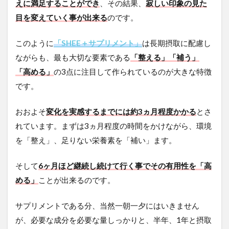
えに満足することができ
、その結果、
寂しい印象の見た
目を変えていく事が出来る
のです。
このように
「SHEE＋サプリメント」
は長期摂取に配慮し
ながらも、最も大切な要素である
「整える」
「補う」
「高める」
の3点に注目して作られているのが大きな特徴
です。
おおよそ
変化を実感するまでには約3ヵ月程度かかる
とさ
れています。まずは3ヵ月程度の時間をかけながら、環境
を「整え」、足りない栄養素を「補い」ます。
そして
6ヶ月ほど継続し続けて行く事でその有用性を「高
める」
ことが出来るのです。
サプリメントである分、当然一朝一夕にはいきません
が、必要な成分を必要な量しっかりと、半年、1年と摂取