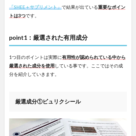
「SHEE＋サプリメント」
で結果が出ている
重要なポイン
トは3つ
です。
point1：厳選された有用成分
1つ目のポイントは実際に
有用性が認められている中から
厳選された成分を使用
している事です。ここではその成
分を紹介していきます。
厳選成分①ビュリクシール