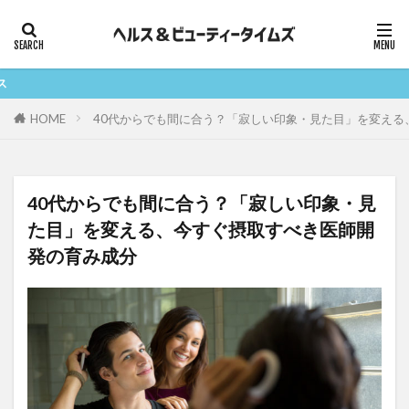
ヘルスケア
ヘアケア
スキンケア
ボディケア
美容と健康の情報
カテゴリー
HOME
40代からでも間に合う？「寂しい印象・見た目」を変える
タグ
40代からでも間に合う？「寂しい印象・見
AGA
糖化
健康
妊娠
妊活
た目」を変える、今すぐ摂取すべき医師開
発の育み成分
抜け毛
減量
発毛
発毛剤
美肌
リポソーム
肌
育毛
育毛剤
葉酸
薄毛
運動
酸化
乾燥
マッサージ
NMN
シミ
vegie
お酒
くすみ
しわ
たるみ
アルコール
サプリメント
スカルプ
ベジエ
スカルプケア