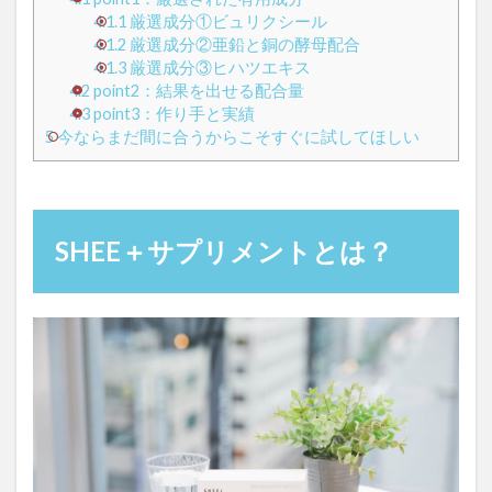
4.1.1
厳選成分①ビュリクシール
4.1.2
厳選成分②亜鉛と銅の酵母配合
4.1.3
厳選成分③ヒハツエキス
4.2
point2：結果を出せる配合量
4.3
point3：作り手と実績
5
今ならまだ間に合うからこそすぐに試してほしい
SHEE＋サプリメントとは？