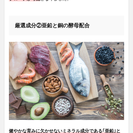
厳選成分②亜鉛と銅の酵母配合
健やかな育みに欠かせないミネラル成分である｢亜鉛｣と