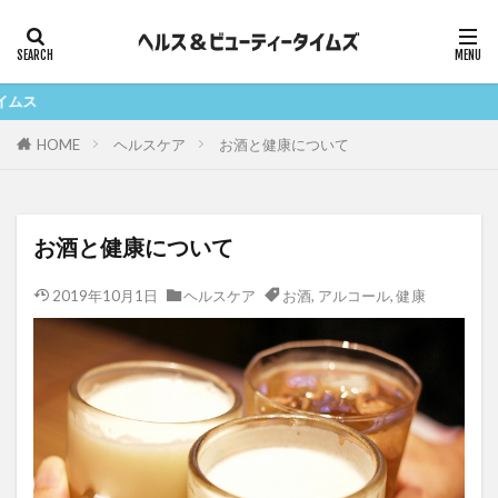
ヘルスケア
ヘアケア
スキンケア
ボディケア
美容と
カテゴリー
HOME
ヘルスケア
お酒と健康について
タグ
お酒と健康について
AGA
糖化
健康
妊娠
妊活
2019年10月1日
ヘルスケア
お酒
,
アルコール
,
健康
抜け毛
減量
発毛
発毛剤
美肌
リポソーム
肌
育毛
育毛剤
葉酸
薄毛
運動
酸化
乾燥
マッサージ
NMN
シミ
vegie
お酒
くすみ
しわ
たるみ
アルコール
サプリメント
スカルプ
ベジエ
スカルプケア