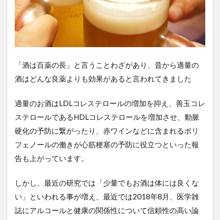
スキンケア
セラミド
ダイエット
ヒト脂肪幹細胞培養液
ビタミンC
ヘアケア
食事制限
「酒は百薬の長」と言うことわざがあり、昔から適量の
検索
酒はどんな良薬よりも効果があると言われてきました
適量のお酒はLDLコレステロールの増加を抑え、善玉コレ
ステロールであるHDLコレステロールを増加させ、動脈
硬化の予防に繋がったり、赤ワインなどに含まれるポリ
フェノールの働きが心筋梗塞の予防に役立つといった報
告も上がっています。
しかし、最近の研究では「少量でもお酒は体には良くな
い」といわれる事が増え、最近では2018年8月、医学雑
誌にアルコールと健康の関係性について信頼性の高い論