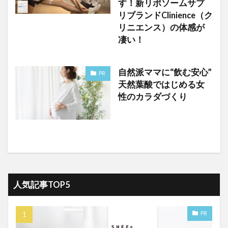
す！新リポソームサプ
リブランドClinience（ク
リニエンス）の体感が
凄い！
自然派ママに“飲む安心”
PR
天然葉酸ではじめる女
性のカラダづくり
人気記事TOP5
PR