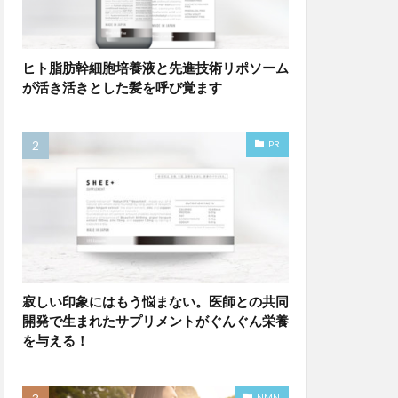
ヒト脂肪幹細胞培養液と先進技術リポソーム
が活き活きとした髪を呼び覚ます
PR
寂しい印象にはもう悩まない。医師との共同
開発で生まれたサプリメントがぐんぐん栄養
を与える！
NMN