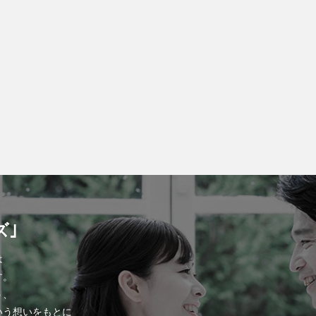
ズ｣
は
す。
う、
いう想いをもとに