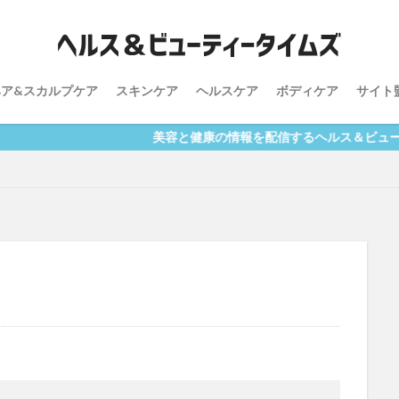
健康
妊娠
妊活
抜け毛
減量
発毛
発毛剤
肌
育毛
育毛剤
葉酸
薄毛
運動
酸化
乾燥
ヘア&スカルプケア
スキンケア
ヘルスケア
ボディケア
サイト
vegie
お酒
くすみ
しわ
たるみ
アルコール
ジエ
スカルプケア
スキンケア
セラミド
ダイエット
ヒ
美容と健康の情報を配信するヘルス＆ビューティータ
ヘアケア
食事制限
検索