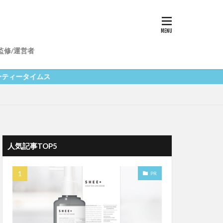
美肌
マッサージ
監修/運営者
サプリメント
ト脂肪幹細胞培養液
イムス
人気記事TOP5
PR