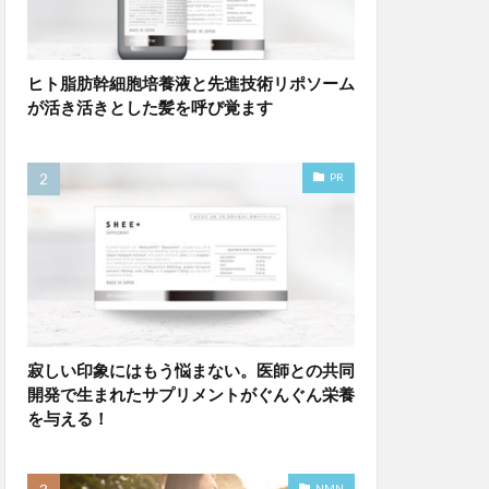
ヒト脂肪幹細胞培養液と先進技術リポソーム
が活き活きとした髪を呼び覚ます
PR
寂しい印象にはもう悩まない。医師との共同
開発で生まれたサプリメントがぐんぐん栄養
を与える！
NMN