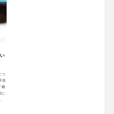
つい
につ
不良
「糖
肌に
、