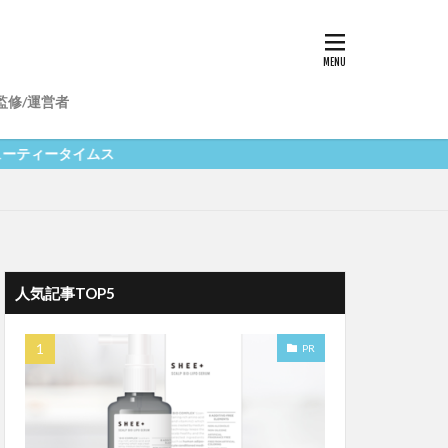
美肌
マッサージ
監修/運営者
サプリメント
ト脂肪幹細胞培養液
イムス
人気記事TOP5
PR