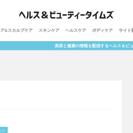
健康
妊娠
妊活
抜け毛
減量
発毛
発毛剤
肌
育毛
育毛剤
葉酸
薄毛
運動
酸化
乾燥
ヘア&スカルプケア
スキンケア
ヘルスケア
ボディケア
サイト
vegie
お酒
くすみ
しわ
たるみ
アルコール
ジエ
スカルプケア
スキンケア
セラミド
ダイエット
ヒ
美容と健康の情報を配信するヘルス＆ビューティータ
ヘアケア
食事制限
検索
ケア