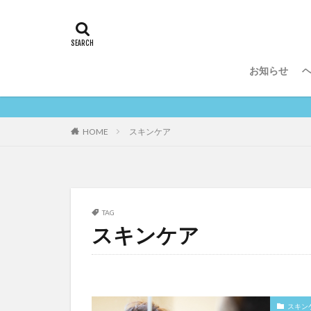
タグ
AGA
糖化
リポソーム
お知らせ
NMN
シミ
スカルプ
ベ
ビタミンC
HOME
スキンケア
TAG
スキンケア
スキン