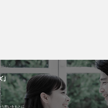
ズ｣
は
す。
う、
いう想いをもとに